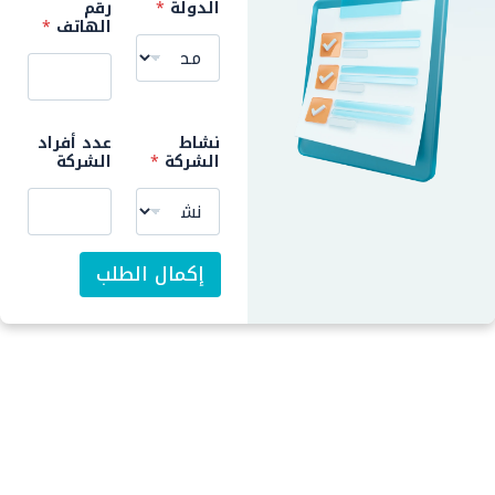
ر
الدولة
*
رقم
ك
الهاتف
*
ة
ا
ل
د
و
ل
نشاط
عدد أفراد
ة
الشركة
*
الشركة
إكمال الطلب