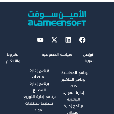
Youtube
Linkedin
X-
Facebook
twitter
من
تواصل
سياسة الخصوصية
الشروط
نحن
معنا
والأحكام
برنامج إدارة
برنامج المحاسبة
المبيعات
برنامج الكاشير
برنامج إدارة
POS
المصانع
إدارة الموارد
برنامج إدارة التوزيع
البشرية
تخطيط متطلبات
برنامج إدارة
المواد
المخازن