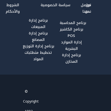
من
تواصل
سياسة الخصوصية
الشروط
نحن
معنا
والأحكام
برنامج إدارة
برنامج المحاسبة
المبيعات
برنامج الكاشير
برنامج إدارة
POS
المصانع
إدارة الموارد
برنامج إدارة التوزيع
البشرية
تخطيط متطلبات
برنامج إدارة
المواد
المخازن
Facebook
YouTube
LinkedIn
Email
X
©
Copyright