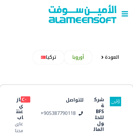
طي
Main
ى
Menu
محتوى
العودة
أوروبا
تركيا
شرك
غاز
للتواصل
ة
ي
BFS
عنت
ر
905387790118+
للحل
اب
ول
غازي
المال
مختا