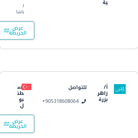
ية
ر
باشا
عرض
الخريطة
أ/
اس
للتواصل
زاهر
طن
بزرة
بو
ر
905318608064+
ل
عرض
الخريطة